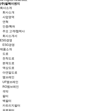
All Rights Reserved.
(주)필텍이엔지
회사소개
회사소개
사업영역
연혁
인증/특허
주요 고객/협력사
회사소개서
ESG경영
ESG경영
제품소개
도료
전착도료
분체도료
액상도료
아연말도료
멤브레인
UF멤브레인
RO멤브레인
격막
필터
백필터
카트리지필터
유분필터