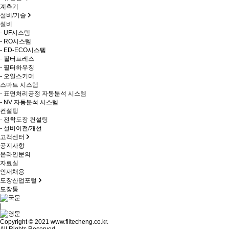
계측기
설비/기술
설비
- UF시스템
- RO시스템
- ED-ECO시스템
- 필터프레스
- 필터하우징
- 오일스키머
스마트 시스템
- 표면처리공정 자동분석 시스템
- NV 자동분석 시스템
컨설팅
- 전착도장 컨설팅
- 설비이전/개선
고객센터
공지사항
온라인문의
자료실
인재채용
도장산업포털
도장통
|
Copyright © 2021 www.filtecheng.co.kr.