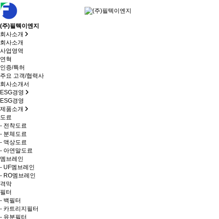
(주)필텍이엔지
회사소개
회사소개
사업영역
연혁
인증/특허
주요 고객/협력사
회사소개서
ESG경영
ESG경영
제품소개
도료
- 전착도료
- 분체도료
- 액상도료
- 아연말도료
멤브레인
- UF멤브레인
- RO멤브레인
격막
필터
- 백필터
- 카트리지필터
- 유분필터