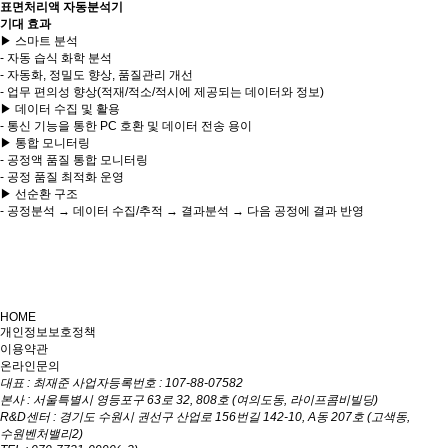
표면처리액 자동분석기
기대 효과
▶
스마트 분석
- 자동 습식 화학 분석
- 자동화, 정밀도 향상, 품질관리 개선
- 업무 편의성 향상(적재/적소/적시에 제공되는 데이터와 정보)
▶
데이터 수집 및 활용
- 통신 기능을 통한 PC 호환 및 데이터 전송 용이
▶
통합 모니터링
- 공정액 품질 통합 모니터링
- 공정 품질 최적화 운영
▶
선순환 구조
- 공정분석 → 데이터 수집/추적 → 결과분석 → 다음 공정에 결과 반영
HOME
개인정보보호정책
이용약관
온라인문의
대표 : 최재준 사업자등록번호 : 107-88-07582
본사 : 서울특별시 영등포구 63로 32, 808호 (여의도동, 라이프콤비빌딩)
R&D센터 : 경기도 수원시 권선구 산업로 156번길 142-10, A동 207호 (고색동,
수원벤처밸리2)