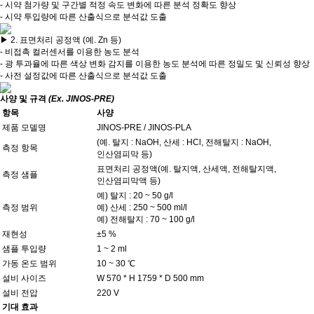
- 시약 첨가량 및 구간별 적정 속도 변화에 따른 분석 정확도 향상
- 시약 투입량에 따른 산출식으로 분석값 도출
▶
2. 표면처리 공정액 (예. Zn 등)
- 비접촉 컬러센서를 이용한 농도 분석
- 광 투과율에 따른 색상 변화 감지를 이용한 농도 분석에 따른 정밀도 및 신뢰성 향상
- 사전 설정값에 따른 산출식으로 분석값 도출
사양 및 규격
(Ex. JINOS-PRE)
항목
사양
제품 모델명
JINOS-PRE / JINOS-PLA
(예. 탈지 : NaOH, 산세 : HCl, 전해탈지 : NaOH,
측정 항목
인산염피막 등)
표면처리 공정액(예. 탈지액, 산세액, 전해탈지액,
측정 샘플
인산염피막액 등)
예) 탈지 : 20 ~ 50 g/l
측정 범위
예) 산세 : 250 ~ 500 ml/l
예) 전해탈지 : 70 ~ 100 g/l
재현성
±5 %
샘플 투입량
1 ~ 2 ml
가동 온도 범위
10 ~ 30 ℃
설비 사이즈
W 570 * H 1759 * D 500 mm
설비 전압
220 V
기대 효과