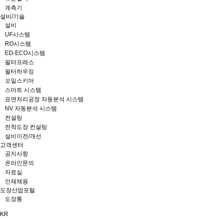
계측기
설비/기술
설비
UF시스템
RO시스템
ED-ECO시스템
필터프레스
필터하우징
오일스키머
스마트 시스템
표면처리공정 자동분석 시스템
NV 자동분석 시스템
컨설팅
전착도장 컨설팅
설비이전/개선
고객센터
공지사항
온라인문의
자료실
인재채용
도장산업포털
도장통
KR