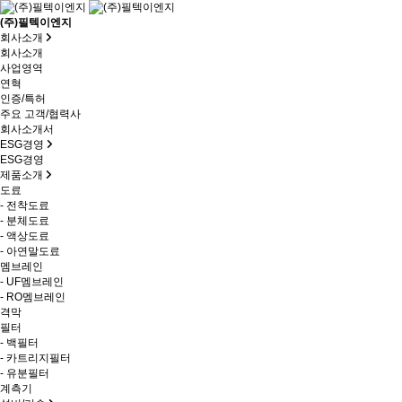
(주)필텍이엔지
회사소개
회사소개
사업영역
연혁
인증/특허
주요 고객/협력사
회사소개서
ESG경영
ESG경영
제품소개
도료
- 전착도료
- 분체도료
- 액상도료
- 아연말도료
멤브레인
- UF멤브레인
- RO멤브레인
격막
필터
- 백필터
- 카트리지필터
- 유분필터
계측기