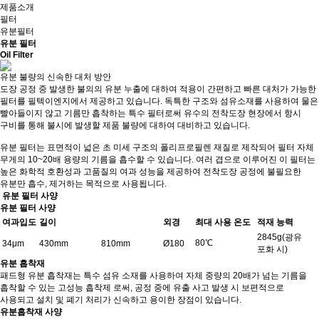
제품소개
필터
유분필터
유분 필터
Oil Filter
유분 불량의 신속한 대처 방안
도장 공정 중 발생한 불의의 유분 누출에 대하여 적용이 간편하고 빠른 대처가 가능한
필터를 필텍이엔지에서 제공하고 있습니다. 독특한 구조와 섬유소재를 사용하여 물은
빨아들이지 않고 기름만 흡착하는 특수 필터로써 유수의 전착도장 현장에서 항시
구비를 통해 불시에 발생할 제품 불량에 대하여 대비하고 있습니다.
유분 필터는 표면적이 넓은 초 미세 구조의 폴리프로필렌 재질로 제작되어 필터 자체
무게의 10~20배 용량의 기름을 흡수할 수 있습니다. 여러 겹으로 이루어진 이 필터는
높은 화학적 호환성과 고품질의 여과 성능을 제공하여 전착도장 공정에 불필요한
유분만 흡수, 제거하는 목적으로 사용됩니다.
유분 필터 사양
유분 필터 사양
여과입도
길이
외경
최대 사용 온도
적재 능력
2845g(광유
80℃
34μm
430mm
810mm
Ø180
포화 시)
유분 흡착재
패드형 유분 흡착재는 특수 섬유 소재를 사용하여 자체 중량의 20배가 넘는 기름을
흡착할 수 있는 고성능 흡착제 로써, 공정 중에 유출 사고 발생 시 보편적으로
사용되고 설치 및 폐기 처리가 신속하고 용이한 장점이 있습니다.
유분흡착재 사양