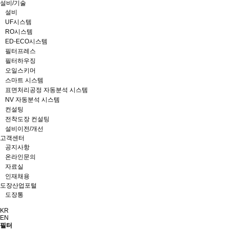
설비/기술
설비
UF시스템
RO시스템
ED-ECO시스템
필터프레스
필터하우징
오일스키머
스마트 시스템
표면처리공정 자동분석 시스템
NV 자동분석 시스템
컨설팅
전착도장 컨설팅
설비이전/개선
고객센터
공지사항
온라인문의
자료실
인재채용
도장산업포털
도장통
KR
EN
필터