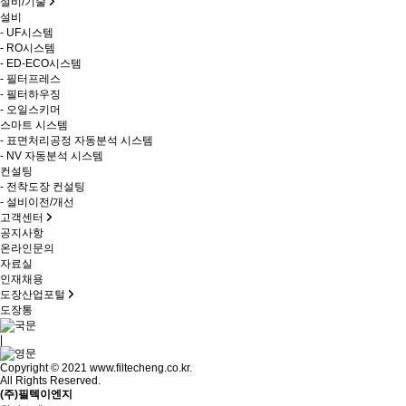
설비/기술
설비
- UF시스템
- RO시스템
- ED-ECO시스템
- 필터프레스
- 필터하우징
- 오일스키머
스마트 시스템
- 표면처리공정 자동분석 시스템
- NV 자동분석 시스템
컨설팅
- 전착도장 컨설팅
- 설비이전/개선
고객센터
공지사항
온라인문의
자료실
인재채용
도장산업포털
도장통
|
Copyright © 2021 www.filtecheng.co.kr.
All Rights Reserved.
(주)필텍이엔지