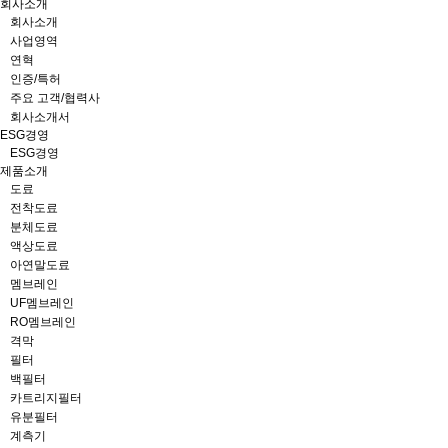
회사소개
회사소개
사업영역
연혁
인증/특허
주요 고객/협력사
회사소개서
ESG경영
ESG경영
제품소개
도료
전착도료
분체도료
액상도료
아연말도료
멤브레인
UF멤브레인
RO멤브레인
격막
필터
백필터
카트리지필터
유분필터
계측기